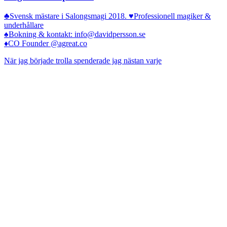
♣️Svensk mästare i Salongsmagi 2018. ♥️Professionell magiker &
underhållare
♠️Bokning & kontakt: info@davidpersson.se
♦️CO Founder @agreat.co
När jag började trolla spenderade jag nästan varje