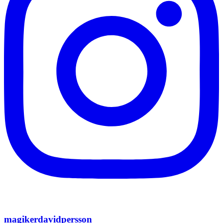
magikerdavidpersson