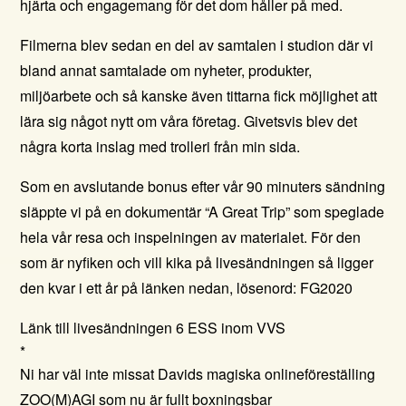
hjärta och engagemang för det dom håller på med.
Filmerna blev sedan en del av samtalen i studion där vi
bland annat samtalade om nyheter, produkter,
miljöarbete och så kanske även tittarna fick möjlighet att
lära sig något nytt om våra företag. Givetsvis blev det
några korta inslag med trolleri från min sida.
Som en avslutande bonus efter vår 90 minuters sändning
släppte vi på en dokumentär “A Great Trip” som speglade
hela vår resa och inspelningen av materialet. För den
som är nyfiken och vill kika på livesändningen så ligger
den kvar i ett år på länken nedan, lösenord: FG2020
Länk till livesändningen 6 ESS inom VVS
*
Ni har väl inte missat Davids magiska onlineföreställing
ZOO(M)AGI som nu är fullt boxningsbar