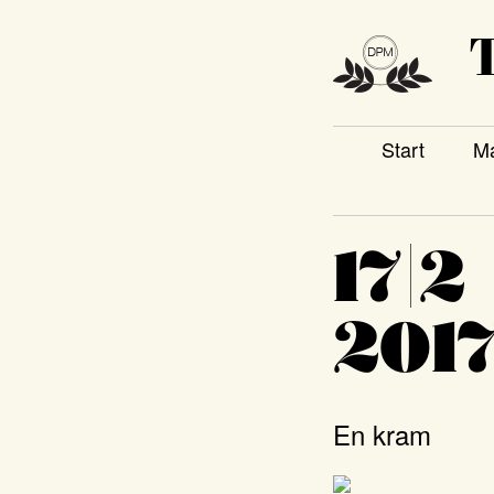
T
Start
Ma
17|2
201
En kram