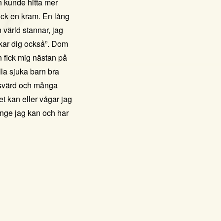
n kunde hitta mer
fick en kram. En lång
värld stannar, jag
kar dig också”. Dom
 fick mig nästan på
lla sjuka barn bra
ansvärd och många
t kan eller vågar jag
länge jag kan och har