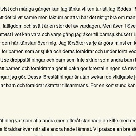
rättvist och många gånger kan jag tänka vilken tur att jag föddes i
tt det blivit sämre men faktum är att vi har det riktigt bra om 
, fattigdom och svält är en stor del av vardagen.
Men även i Sver
vist livet kan vara och varje gång jag åker till barnsjukhuset i L
 den här känslan över mig. Jag försöker varje år göra minst en f
 för barnen som är sjuka och deras föräldrar och under förra ve
 att se droppställningar och barn som inte skiner som andra bar
tt barnen och föräldrarna ger tillbaka gör föreställningen så my
ingar jag gör. Dessa föreställningar är utan tvekan de viktigaste
när barn och föräldrar skrattar tillsammans. För en kort stund ka
ällning var som alla andra men efteråt stannade en kille med dro
 föräldrar kvar när alla andra hade lämnat. Vi pratade en bra s