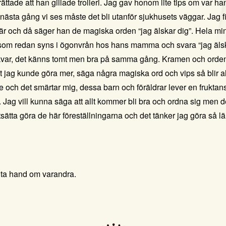
ttade att han gillade trolleri. Jag gav honom lite tips om var ha
tt nästa gång vi ses måste det bli utanför sjukhusets väggar. Jag 
r och då säger han de magiska orden “jag älskar dig”. Hela min 
som redan syns i ögonvrån hos hans mamma och svara “jag äls
 kvar, det känns tomt men bra på samma gång. Kramen och orden
tt jag kunde göra mer, säga några magiska ord och vips så blir a
te och det smärtar mig, dessa barn och föräldrar lever en frukt
 Jag vill kunna säga att allt kommer bli bra och ordna sig men de
tsätta göra de här föreställningarna och det tänker jag göra så 
 ta hand om varandra.