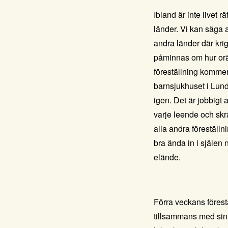
Ibland är inte livet 
länder. Vi kan säga a
andra länder där krig
påminnas om hur orätt
föreställning kommer
barnsjukhuset i Lund
igen. Det är jobbigt
varje leende och skra
alla andra föreställn
bra ända in i själen 
elände.
Förra veckans förest
tillsammans med sina