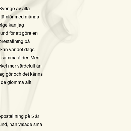
 Sverige av alla
man jämför med många
ige kan jag
und för att göra en
öreställning på
ckan var det dags
n i samma ålder. Men
cket mer värdefull än
 jag gör och det känns
n de glömma allt
ppställning på 5 år
tund, han visade sina