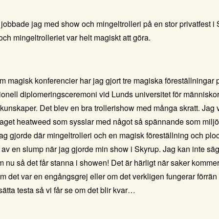
jobbade jag med show och mingeltrolleri på en stor privatfest i 
 och mingeltrolleriet var helt magiskt att göra.
m magisk konferencier har jag gjort tre magiska föreställningar
tionell diplomeringsceremoni vid Lunds universitet för människor
na kunskaper. Det blev en bra trollerishow med många skratt. Jag
taget
heatweed
som sysslar med något så spännande som miljö
 gjorde där mingeltrolleri och en magisk föreställning och ploc
g av en slump när jag gjorde min show i Skyrup. Jag kan inte sä
om nu så det får stanna i showen! Det är härligt när saker komme
m det var en engångsgrej eller om det verkligen fungerar förrän 
tta testa så vi får se om det blir kvar…