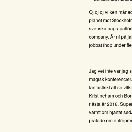
Oj oj oj vilken måna
planet mot Stockhol
svenska
naprapatfö
company
. Är ni på 
jobbat ihop under fle
Jag vet inte var jag 
magisk konferencier.
fantastiskt att se vi
Kristineham och Borå
nästa år 2018. Supe
varmt om hjärtat sed
pratade om entrepre