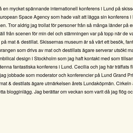
 på en mycket spännande internationell konferens i Lund på ski
uropean Space Agency
som hade valt att lägga sin konferens i
iken. Tror aldrig jag trollat för personer från så många länder p
äll från scenen för min del och stämningen var på topp när de va
k på
mat & destillat.
Skissernas museum
är så värt ett besök, fan
rangen som drivs av mat och destillats ägare serverar utsökt ma
bilical design
i Stockholm som jag haft kontakt med som till
na fantastiska konferens i Lund. Cecilia och jag här träffats fl
 jag jobbade som moderator och konferencier på Lund Grand Prix
mat & destilats ägare utmärkelsen årets Lundaköpmän. Cirkeln ä
etta blogginlägg. Jag berättar om veckan som varit då jag flög o