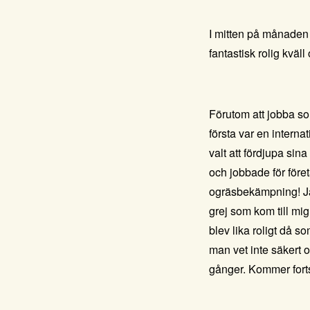
I mitten på månaden 
fantastisk rolig kväll
Förutom att jobba so
första var en interna
valt att fördjupa si
och jobbade för före
ogräsbekämpning! Jag
grej som kom till mi
blev lika roligt då s
man vet inte säkert o
gånger. Kommer fortsä