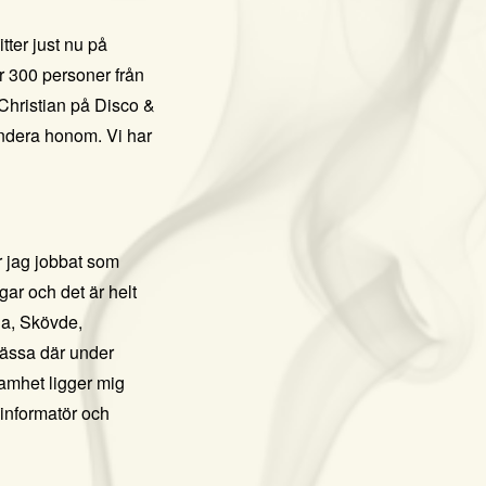
tter just nu på
r 300 personer
från
Christian på
Disco &
endera honom. Vi har
r jag jobbat som
ar och det är helt
ala, Skövde,
mässa där under
amhet ligger mig
 informatör och