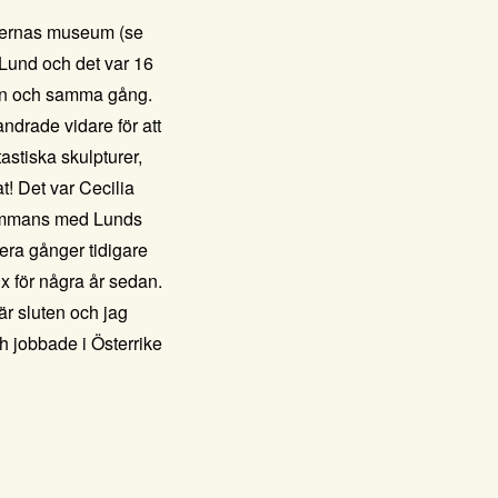
ssernas museum (se
 Lund och det var 16
å en och samma gång.
ndrade vidare för att
tastiska skulpturer,
t! Det var Cecilia
sammans med Lunds
era gånger tidigare
 för några år sedan.
r sluten och jag
ch jobbade i Österrike