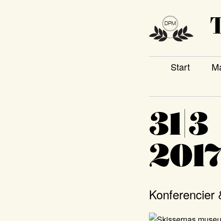
T
Start
Ma
31|3
201
Konferencier 