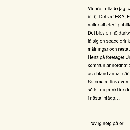
Vidare trollade jag
bild). Det var
ESA, E
nationaliteter i publ
Det blev en höjdarkv
få sig en space drin
målningar och restau
Hertz på företaget
Um
kommun annordnat den
och bland annat när
Samma år fick även 
sätter nu punkt för d
i nästa inlägg…
Trevlig helg på er