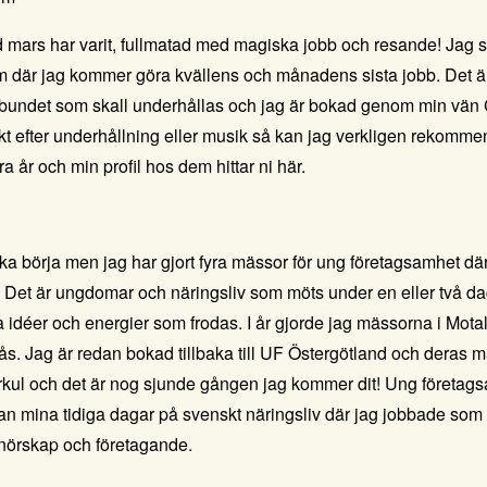
d mars har varit, fullmatad med magiska jobb och resande! Jag si
m där jag kommer göra kvällens och månadens sista jobb. Det ä
rbundet
som skall underhållas och jag är bokad genom min vän 
jakt efter underhållning eller musik så kan jag verkligen rekomm
ra år och min profil hos dem hittar ni
här.
ska börja men jag har gjort fyra mässor för
ung företagsamhet
dä
 Det är ungdomar och näringsliv som möts under en eller två dag
lka idéer och energier som frodas. I år gjorde jag mässorna i Mot
s. Jag är redan bokad tillbaka till UF Östergötland och deras 
rkul och det är nog sjunde gången jag kommer dit! Ung företags
an mina tidiga dagar på svenskt näringsliv där jag jobbade som
nörskap och företagande.