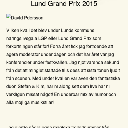
Lund Grand Prix 2015
Vilken kväll det blev under
Lunds kommuns
näringslivsgala LGP eller Lund Grand Prix
som
förkortningen står för! Förra året fick jag förtroende att
agera moderator under dagen och det här året var jag
konferencier under
festkvällen.
Jag njöt varenda sekund
från det att
minglet startade tills dess att sista tonen ljudit
från scenen. Med under kvällen var även den fantastiska
duon
Stefan & Kim
, har ni aldrig sett dem live har ni
verkligen missat något! En underbar mix av humor och
alla möjliga musikstilar!
Jag gjorde några egna magiska trollerinummer från