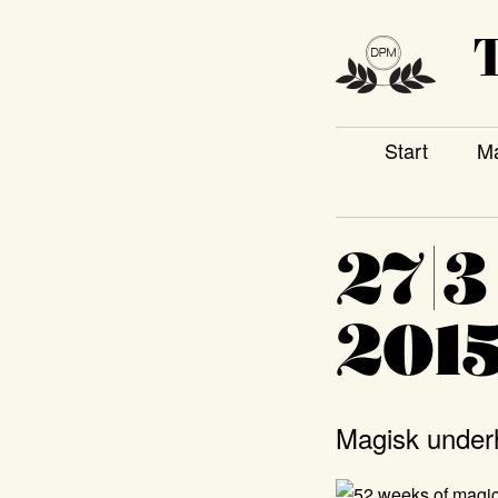
T
Start
Ma
27|3
201
Magisk underh