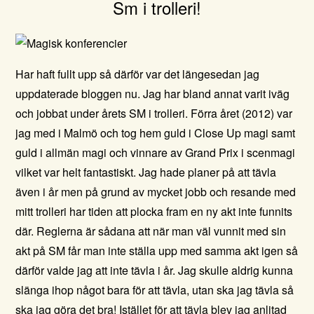
Sm i trolleri!
Har haft fullt upp så därför var det längesedan jag
uppdaterade bloggen nu. Jag har bland annat varit iväg
och jobbat under årets SM i trolleri. Förra året (2012) var
jag med i Malmö och tog hem guld i Close Up magi samt
guld i allmän magi och vinnare av Grand Prix i scenmagi
vilket var helt fantastiskt. Jag hade planer på att tävla
även i år men på grund av mycket jobb och resande med
mitt trolleri har tiden att plocka fram en ny akt inte funnits
där. Reglerna är sådana att när man väl vunnit med sin
akt på SM får man inte ställa upp med samma akt igen så
därför valde jag att inte tävla i år. Jag skulle aldrig kunna
slänga ihop något bara för att tävla, utan ska jag tävla så
ska jag göra det bra! Istället för att tävla blev jag anlitad