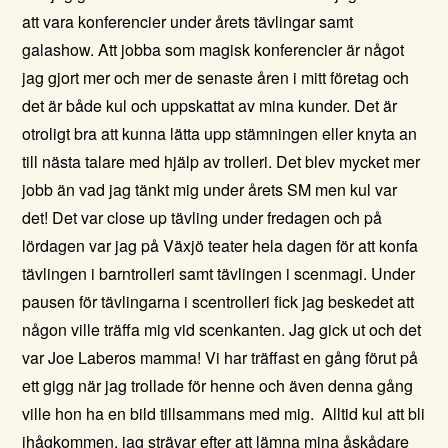
att vara konferencier under årets tävlingar samt
galashow. Att jobba som magisk konferencier är något
jag gjort mer och mer de senaste åren i mitt företag och
det är både kul och uppskattat av mina kunder. Det är
otroligt bra att kunna lätta upp stämningen eller knyta an
till nästa talare med hjälp av trolleri. Det blev mycket mer
jobb än vad jag tänkt mig under årets SM men kul var
det! Det var close up tävling under fredagen och på
lördagen var jag på Växjö teater hela dagen för att konfa
tävlingen i barntrolleri samt tävlingen i scenmagi. Under
pausen för tävlingarna i scentrolleri fick jag beskedet att
någon ville träffa mig vid scenkanten. Jag gick ut och det
var Joe Laberos mamma! Vi har träffast en gång förut på
ett gigg när jag trollade för henne och även denna gång
ville hon ha en bild tillsammans med mig. Alltid kul att bli
ihågkommen, jag strävar efter att lämna mina åskådare