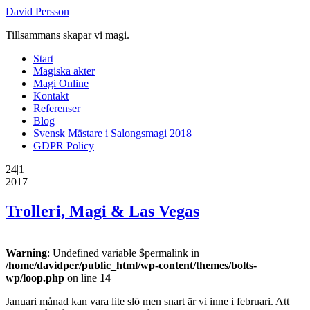
David Persson
Tillsammans skapar vi magi.
Start
Magiska akter
Magi Online
Kontakt
Referenser
Blog
Svensk Mästare i Salongsmagi 2018
GDPR Policy
24|1
2017
Trolleri, Magi & Las Vegas
Warning
: Undefined variable $permalink in
/home/davidper/public_html/wp-content/themes/bolts-
wp/loop.php
on line
14
Januari månad kan vara lite slö men snart är vi inne i februari. Att