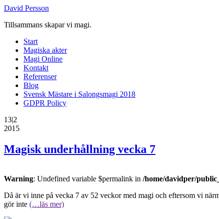
David Persson
Tillsammans skapar vi magi.
Start
Magiska akter
Magi Online
Kontakt
Referenser
Blog
Svensk Mästare i Salongsmagi 2018
GDPR Policy
13|2
2015
Magisk underhållning vecka 7
Warning
: Undefined variable $permalink in
/home/davidper/public
Då är vi inne på vecka 7 av 52 veckor med magi och eftersom vi närmar o
gör inte
(…läs mer)