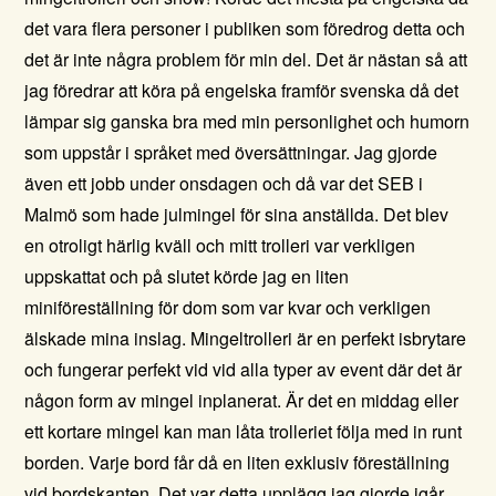
det vara flera personer i publiken som föredrog detta och
det är inte några problem för min del. Det är nästan så att
jag föredrar att köra på engelska framför svenska då det
lämpar sig ganska bra med min personlighet och humorn
som uppstår i språket med översättningar. Jag gjorde
även ett jobb under onsdagen och då var det SEB i
Malmö som hade julmingel för sina anställda. Det blev
en otroligt härlig kväll och mitt trolleri var verkligen
uppskattat och på slutet körde jag en liten
miniföreställning för dom som var kvar och verkligen
älskade mina inslag.
Mingeltrolleri
är en perfekt isbrytare
och fungerar perfekt vid vid alla typer av event där det är
någon form av mingel inplanerat. Är det en middag eller
ett kortare mingel kan man låta trolleriet följa med in runt
borden. Varje bord får då en liten exklusiv föreställning
vid bordskanten. Det var detta upplägg jag gjorde igår