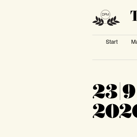
T
Start
Ma
23|9
202