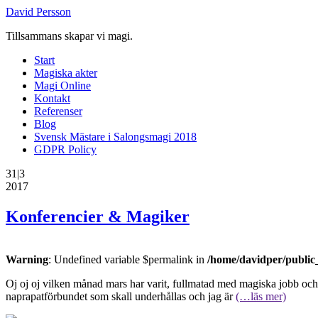
David Persson
Tillsammans skapar vi magi.
Start
Magiska akter
Magi Online
Kontakt
Referenser
Blog
Svensk Mästare i Salongsmagi 2018
GDPR Policy
31|3
2017
Konferencier & Magiker
Warning
: Undefined variable $permalink in
/home/davidper/public
Oj oj oj vilken månad mars har varit, fullmatad med magiska jobb och
naprapatförbundet som skall underhållas och jag är
(…läs mer)