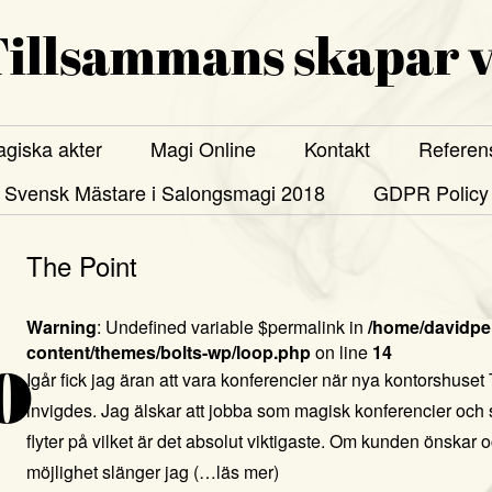
illsammans skapar v
giska akter
Magi Online
Kontakt
Referen
Svensk Mästare i Salongsmagi 2018
GDPR Policy
The Point
Warning
: Undefined variable $permalink in
/home/davidper
content/themes/bolts-wp/loop.php
on line
14
0
Igår fick jag äran att vara konferencier när nya kontorshuset 
invigdes. Jag älskar att jobba som magisk konferencier och s
flyter på vilket är det absolut viktigaste. Om kunden önskar o
möjlighet slänger jag
(…läs mer)