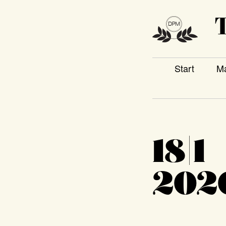
T
Start
Ma
18|1
202