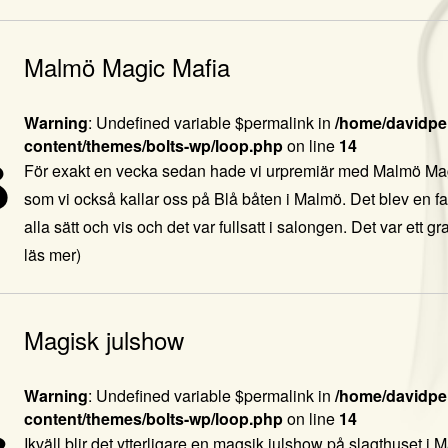
Malmö Magic Mafia
Warning
: Undefined variable $permalink in
/home/davidper
content/themes/bolts-wp/loop.php
on line
14
8
För exakt en vecka sedan hade vi urpremiär med Malmö Ma
som vi också kallar oss på Blå båten i Malmö. Det blev en fan
alla sätt och vis och det var fullsatt i salongen. Det var ett
läs mer)
Magisk julshow
Warning
: Undefined variable $permalink in
/home/davidper
content/themes/bolts-wp/loop.php
on line
14
Ikväll blir det ytterligare en magsik julshow på slagthuset i 