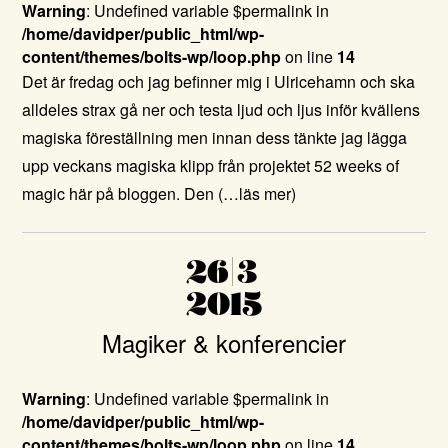
Warning
: Undefined variable $permalink in
/home/davidper/public_html/wp-
content/themes/bolts-wp/loop.php
on line
14
Det är fredag och jag befinner mig i Ulricehamn och ska
alldeles strax gå ner och testa ljud och ljus inför kvällens
magiska föreställning men innan dess tänkte jag lägga
upp veckans magiska klipp från projektet 52 weeks of
magic här på bloggen. Den
(…läs mer)
26|3
2015
Magiker & konferencier
Warning
: Undefined variable $permalink in
/home/davidper/public_html/wp-
content/themes/bolts-wp/loop.php
on line
14