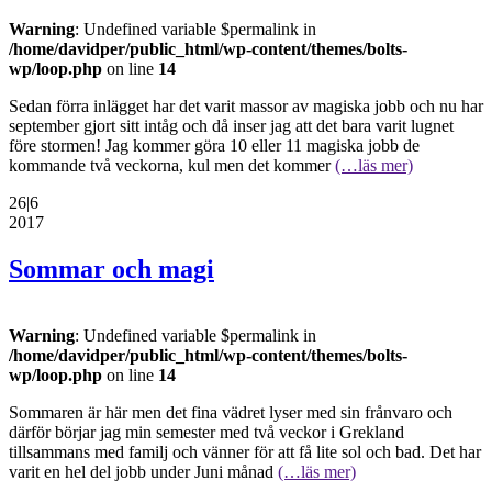
Warning
: Undefined variable $permalink in
/home/davidper/public_html/wp-content/themes/bolts-
wp/loop.php
on line
14
Sedan förra inlägget har det varit massor av magiska jobb och nu har
september gjort sitt intåg och då inser jag att det bara varit lugnet
före stormen! Jag kommer göra 10 eller 11 magiska jobb de
kommande två veckorna, kul men det kommer
(…läs mer)
26|6
2017
Sommar och magi
Warning
: Undefined variable $permalink in
/home/davidper/public_html/wp-content/themes/bolts-
wp/loop.php
on line
14
Sommaren är här men det fina vädret lyser med sin frånvaro och
därför börjar jag min semester med två veckor i Grekland
tillsammans med familj och vänner för att få lite sol och bad. Det har
varit en hel del jobb under Juni månad
(…läs mer)