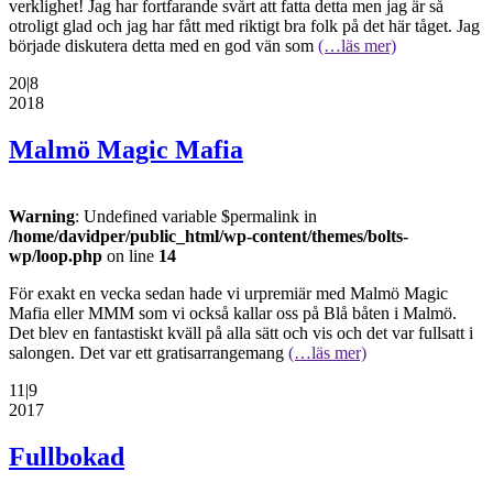
verklighet! Jag har fortfarande svårt att fatta detta men jag är så
otroligt glad och jag har fått med riktigt bra folk på det här tåget. Jag
började diskutera detta med en god vän som
(…läs mer)
20|8
2018
Malmö Magic Mafia
Warning
: Undefined variable $permalink in
/home/davidper/public_html/wp-content/themes/bolts-
wp/loop.php
on line
14
För exakt en vecka sedan hade vi urpremiär med Malmö Magic
Mafia eller MMM som vi också kallar oss på Blå båten i Malmö.
Det blev en fantastiskt kväll på alla sätt och vis och det var fullsatt i
salongen. Det var ett gratisarrangemang
(…läs mer)
11|9
2017
Fullbokad