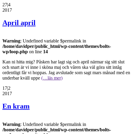
27|4
2017
April april
Warning
: Undefined variable $permalink in
/home/davidper/public_html/wp-content/themes/bolts-
wp/loop.php
on line
14
Kan ni hitta mig? Påsken har lagt sig och april närmar sig sitt slut
och snart är vi inne i sköna maj och våren ska väl göra sitt intåg
ordentligt får vi hoppas. Jag avslutade som sagt mars månad med en
underbar kväll uppe
(…läs mer)
17|2
2017
En kram
Warning
: Undefined variable $permalink in
/home/davidper/public_html/wp-content/themes/bolts-